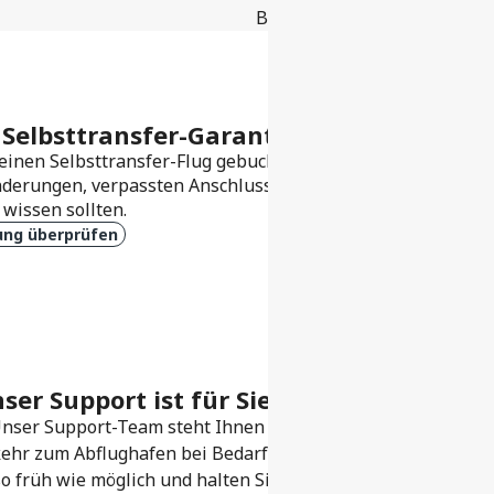
Buchungsprozess eindeutig 
Selbsttransfer-Garantie
einen Selbsttransfer-Flug gebucht? Erfahren Sie, wie unser
derungen, verpassten Anschlussflügen und mehr absichert. 
 wissen sollten.
ung überprüfen
er Support ist für Sie da
Unser Support-Team steht Ihnen rund um die Uhr zur Verf
ehr zum Abflughafen bei Bedarf zu helfen.
e so früh wie möglich und halten Sie Ihre Buchungsnummer be