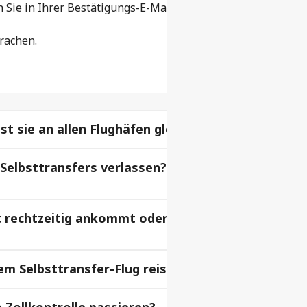
Sie in Ihrer Bestätigungs-E-Mail, unter „Meine Buchungen
prachen.
t sie an allen Flughäfen gleich?
Selbsttransfers verlassen? Wie wirkt sich dies au
t rechtzeitig ankommt oder vor meinem nächsten
em Selbsttransfer-Flug reisen?