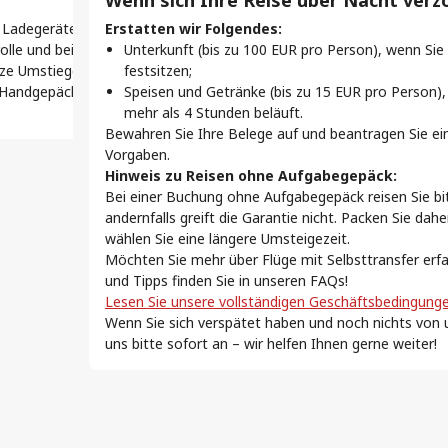
Wenn sich Ihre Reise über Nacht verz
Zielort.
ssen Sie Gepäck neu einchecken, Terminals wechseln
Die 
.
Ladegeräte und wichtige Dinge griffbereit – besonders
Erstatten wir Folgendes:
eitskontrolle passieren. Rechnen Sie also mit mehr Zeit
Selb
rolle und beim Boarding.
Unterkunft (bis zu 100 EUR pro Person), wenn Sie
Bra
e Umstiege reibungsloser, schneller und stressfreier. Bei
festsitzen;
.
Serv
t: Handgepäck oder gar nichts. Genau so machen es
Speisen und Getränke (bis zu 15 EUR pro Person),
trolle
hera
mehr als 4 Stunden beläuft.
Serv
Bewahren Sie Ihre Belege auf und beantragen Sie e
Vorgaben.
de
Hinweis zu Reisen ohne Aufgabegepäck:
enden so beliebt sind.
Bei einer Buchung ohne Aufgabegepäck reisen Sie bi
andernfalls greift die Garantie nicht. Packen Sie dah
wählen Sie eine längere Umsteigezeit.
Möchten Sie mehr über Flüge mit Selbsttransfer erf
n, dass Sie Ihr Gepäck an jedem Zwischenstopp
und Tipps finden Sie in unseren FAQs!
müssen. Erfahren Sie, wie dies funktioniert!
Lesen Sie unsere vollständigen Geschäftsbedingunge
Wenn Sie sich verspätet haben und noch nichts von 
uns bitte sofort an – wir helfen Ihnen gerne weiter!
ötigen Sie ein Visum oder ein Transitvisum.
m für Ihren Selbsttransfer erforderlich ist!