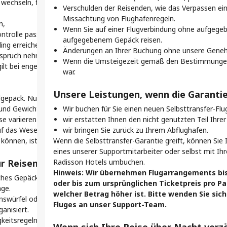
echseln, falls erforderlich (möglicherweise per
v
Flug
Verschulden der Reisenden, wie das Verpassen ein
e
den 
Missachtung von Flughafenregeln.
Auf dieser Seite
n,
ne-Check-in bei Selbsttransfer-Flügen
Plan
Wenn Sie auf einer Flugverbindung ohne aufgege
Was ist ein Selbsttransfer-Flug?
ntrolle passieren,
So 
d
aufgegebenem Gepäck reisen.
So funktioniert der Selbsttransfer
ing erreichen.
d
ehen.
Ü
Selbsttransfer-Flüge – Ihr praktischer Guide
Änderungen an Ihrer Buchung ohne unsere Gene
Anspruch nehmen, und Flüge warten nicht auf verspätete
d
gepäck? Online einchecken spart Zeit.
Was bedeutet es, per Selbsttransfer zu reisen?
u
Wenn die Umsteigezeit gemäß den Bestimmungen
lt bei engen Selbsttransfer-Verbindungen die Regel
b
Unsere Selbsttransfer-Garantie
voraus.
I
war.
d
Probleme mit Selbsttransfer? Unser Support ist
elfen Ihnen, die Sicherheitskontrolle schnell zu
V
für Sie da
ig am Gate zu sein.
d
Unsere Leistungen, wenn die Garanti
dgepäck. Nur so können Sie schnell umsteigen.
Pro
Bleiben Sie mit der Mytrip-App auf dem
platz.
B
 und Gewichtsbeschränkungen für Handgepäck jeder
Wir buchen für Sie einen neuen Selbsttransfer-Flu
Laufenden
 erlauben die Sitzplatzwahl online – so wird Ihr
d
P
se variieren können.
Häufig gestellte Fragen
wir erstatten Ihnen den nicht genutzten Teil Ihrer
h komfortabler.
N
e
f das Wesentliche. Wenn Sie Ihr Gepäck nicht in das
wir bringen Sie zurück zu Ihrem Abflughafen.
a
u
önnen, ist es zu groß und schwer für diese Reise.
Wenn die Selbsttransfer-Garantie greift, können Sie
en reibungslosen Selbsttransfer:
H
I
eines unserer Supportmitarbeiter oder selbst mit 
W
T
ür Reisen mit wenig Gepäck:
Radisson Hotels umbuchen.
K
k-in-Service, um alle Flüge zu verwalten, Bordkarten
Hinweis: Wir übernehmen Flugarrangements bis
ches Gepäckstück (z. B. Rucksack oder Tragetasche) für
Was
a
-Updates auf Ihrem Handy zu erhalten.
oder bis zum ursprünglichen Ticketpreis pro Pa
nge.
V
Check-in-Zeiten.
I
welcher Betrag höher ist. Bitte wenden Sie sic
swürfel oder einen kleinen Wäschesack ein. So sparen
Nach der Ankunft
s
 bis 48 Stunden vor Abflug einchecken. Legen Sie
S
Fluges an unser Support-Team.
ganisiert.
Holen Sie Ihr Gepäck ab und
t Sie den Check-in nicht verpassen.
w
gkeitsregeln: 100 ml pro Behälter, verpackt in einem 1-
genießen Sie Ihren Aufenthalt am
schenstopps ein.
E