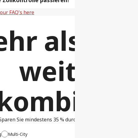
 Zollkontrolle passieren?
f our FAQ's here
hr als 10.
weitere
gkombinati
Sparen Sie mindestens 35 % durch Reisen mit Selbsttransfe
g
Multi-City