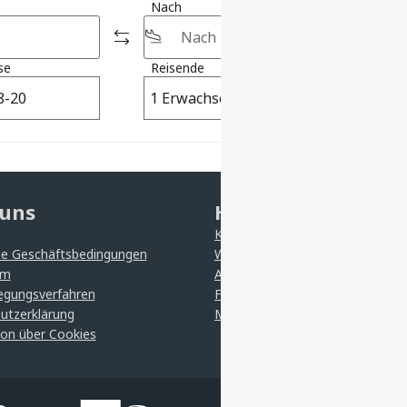
Nach
se
Reisende
Klasse
1 Erwachsener
Economy
 uns
Hilfe
Kontakt
ne Geschäftsbedingungen
Wenden Sie sich an uns
um
Allgemeine Geschäftsbedingung
legungsverfahren
Fluggesellschaft
utzerklärung
Meine Buchungen
ion über Cookies