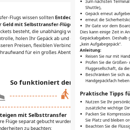
zum nächsten Terminal w
aufsuchen.
Shuttle),
Gepäck erneut aufgebe
Darum ist der Onli
sfer-Flugs wissen sollten
Entdecken Sie einen
wichtig:
erneut die Sicherheitsko
r Geld mit Selbsttransfer-Flügen
Selbsttransfer
Ihr Gate vor dem Board
Warteschlangen umg
ickets besteht, die unabhängig voneinander gebucht
Dies kann einige Zeit in 
Reisen Sie nur mit Hand
ntrolle, holen Ihr Gepäck ab und checken noch einmal
Gepäckabgaben. Deshalb gi
Immer einen Schritt 
„kein Aufgabegepäck“.
besseren Preisen, flexiblen Verbindungen und individuell
Early-Boarding-Karten h
Anleitung:
ehraufwand für ein großes Abenteuer.
passieren und rechtzeit
Reisen Sie nur mit Han
Wählen Sie Ihren Sitz
Prüfen Sie die Größen-
Viele Fluggesellschaften
Fluggesellschaft, da die
Selbsttransfer-Flug noc
Beschränken Sie sich au
So funktioniert der Selbsttransfer
Handgepäckfach heben k
Profi-Tipps für ein
Organisiert bleiben.
Praktische Tipps f
Nutzen Sie unseren Chec
Nutzen Sie Ihr persönli
abzurufen und Echtzeit
zusätzliche wichtige Di
Achten Sie auf Ihre 
Packen Sie Kompression
eigen mit Selbsttransfer
Meistens können Sie 24
Sie Platz und bleiben or
re Flüge separat gebucht wurden, sind hier einige
Erinnerungen fest, dami
Beachten Sie die Flüssi
derheiten zu beachten:
Planen Sie längere Zwi