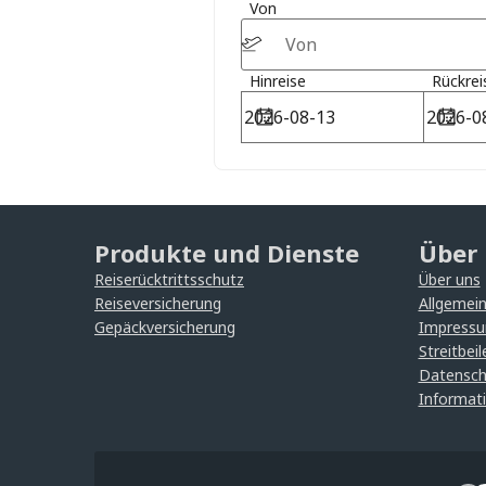
Von
Hinreise
Rückrei
Produkte und Dienste
Über
Reiserücktrittsschutz
Über uns
Reiseversicherung
Allgemei
Gepäckversicherung
Impress
Streitbei
Datensch
Informat