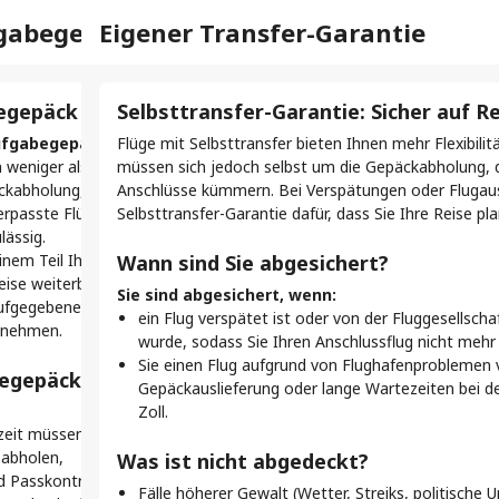
-in
fgabegepäck
Eigener Transfer-Garantie
Gep
Vis
Hilfe
Meine Buchungen
einzelnen Flug
egepäck
Selbsttransfer-Garantie: Sicher auf R
Ge
Se
kö
fer-Flug buchen, erhalten Sie separate Tickets. Die
ufgabegepäck ist ausgeschlossen.
Flüge mit Selbsttransfer bieten Ihnen mehr Flexibili
Bei 
Bei 
so nicht miteinander verbunden. Das bedeutet, dass Sie
 weniger als 120 Minuten bei Selbsttransfer-Flügen ist
müssen sich jedoch selbst um die Gepäckabholung, d
Wenn
des 
checken müssen.
äckabholung, erneutes Einchecken und die
Anschlüsse kümmern. Bei Verspätungen oder Flugaus
auto
dafü
verpasste Flüge und zusätzlichen Aufwand zu vermeiden,
Selbsttransfer-Garantie dafür, dass Sie Ihre Reise p
ders
Ihre
elbsttransfer für Ihre Reise?
lässig.
Zwi
nem Teil Ihrer Reise Aufgabegepäck zulässig ist, kann
Wann sind Sie abgesichert?
Das 
n.
Des
eise weiterbefördert werden. Da Sie Ihre Transfers
H
ben, müssen Sie auch drei Mal einchecken – einmal pro
Sie sind abgesichert, wenn:
aufgegebenes Gepäck keine Option. Sie können es nicht
a
S
ansfer-Reise.
ein Flug verspätet ist oder von der Fluggesellsch
itnehmen.
G
a
 hat ihre eigenen Regeln.
wurde, sodass Sie Ihren Anschlussflug nicht mehr
f
d
ckbestimmungen und Bordkarten unterscheiden sich.
Sie einen Flug aufgrund von Flughafenproblemen 
egepäck bei Selbsttransfer-Flügen nicht
P
E
ails jeder einzelnen Fluggesellschaft, mit der Sie
Gepäckauslieferung oder lange Wartezeiten bei d
G
S
Zoll.
eit müssen Sie in der Regel:
n
ethoden unterscheiden sich.
Des
 abholen,
A
ten bieten einen Online- oder App-Check-in an, während
Was ist nicht abgedeckt?
d Passkontrolle passieren,
J
 Sie einen Schalter oder einen Automaten am Flughafen
Bei 
Fälle höherer Gewalt (Wetter, Streiks, politische 