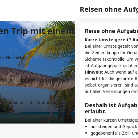
Separater Check
Reisen ohne Au
en Trip mit einem
Check-in für jeden 
Reise ohne Aufgab
Wenn Sie einen Selbsttrans
Kurze Umsteigezeit? A
Fluggesellschaften sind al
Bei einer Umsteigezeit von
für jeden Flug einzeln ein
die Zeit zu knapp für Gep
 Flexibilität
Sicherheitskontrolle. Um 
Was bedeutet ein S
ist Aufgabegepäck nicht zu
Hinweis:
Auch wenn auf ei
Ein Flug = ein Check-i
es nicht für die gesamte R
ei einer einzelnen Fluggesellschaft
Wenn Sie drei Flüge ha
selbst organisieren, sind 
Abschnitt Ihrer Selbsttr
auf allen Verbindungen m
Jede Fluggesellschaft
Check-in-Zeiten, Gepä
hr für Sie da – für Umbuchungen oder Erstattungen im
Deshalb ist Aufgab
Prüfen Sie immer die Det
erlaubt.
fliegen.
Bei einer kurzen Umsteigez
Auch die Check-in-M
aussteigen und Gepäck
Manche Fluggesellschaf
gegebenenfalls Zoll- un
andere verlangen, dass