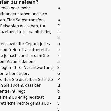
fer zu reisen?
n zwei oder mehr
das Recht auf Umbuchung
ueinander stehen und sich
Beförderungsbedingungen
en. Eine Selbsttransfer-
das Recht auf Erstattung f
Reiseplan aussehen, für
Da Selbsttransfer-Reisen au
inzelnen Flug – nämlich der,
Fluggesellschaften bestehen,
der jeweiligen Fluggesellsch
ken sowie Ihr Gepäck jedes
bedeutet, dass Sie bei Reis
isumfreien Transitbereich
möglicherweise nur für eine
e je nach Land, in dem Sie
können. Dies kann Einfluss 
ein Visum oder ein
ausfällt. Aber keine Sorge: 
liegt in Ihrer Verantwortung,
Selbsttransfer-Garantie abg
ente benötigen.
Garantie können die Kosten 
ollten Sie dieselben Schritte
Passagier oder bis zum ursp
n Sie zudem, dass der
übernommen werden – je nac
ntfernt liegt.
die kostengünstigste Option 
 einem EU-Mitgliedstaat
Ihrem ursprünglichen Zielor
setzliche Rechte gemäß EU-
Selbsttransfer bedeutet nich
Selbsttransfers sein müssen