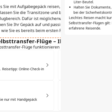
Liter-Beutel.
Beim Selbsttransfer mü
ls Sie mit Aufgabegepäck reisen, müssen Sie dieses abholen
Halten Sie Dokumente, 
oder erneut die Sicherh
lassen Sie die Transitzone und begeben Sie sich zum
bei der Sicherheitskont
zwischen den Flügen.
Leichtes Reisen macht kurz
lugbereich. Dafür ist möglicherweise ein Visum erforderlich
Selbsttransfer-Flügen gil
en Sie Ihr Gepäck auf und passieren Sie die Sicherheitskon
erfahrene Reisende.
o wie Sie es bereits beim ersten Flug getan haben.
elbsttransfer-Flüge – Ihr praktischer Gui
bsttransfer-Flüge funktionieren und warum sie bei Vielreis
Gepäck und Sicherheit
. Reisetipp: Online-Check-in
Selbsttransfer-Flüge bedeute
abholen und erneut einchecken 
Visa-Bestimmungen
Sie nur mit Handgepäck
Für manche Zwischenstopps ben
Prüfen Sie, ob ein solches Visu