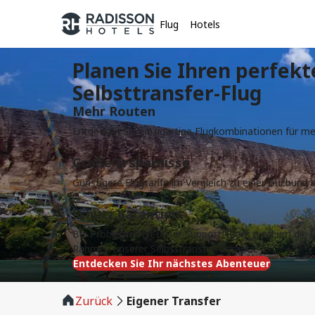
Flug
Hotels
Planen Sie Ihren perfekt
Selbsttransfer-Flug
Mehr Routen
Entdecken Sie einzigartige Flugkombinationen für mehr
Große Ersparnisse
Günstigere Flugtarife im Vergleich zu einer Buchung b
Schutz garantiert
Bei Problemen ist unser Support-Team rund um die U
Rahmen unserer Selbsttransfer-Garantie
Entdecken Sie Ihr nächstes Abenteuer
Zurück
Eigener Transfer